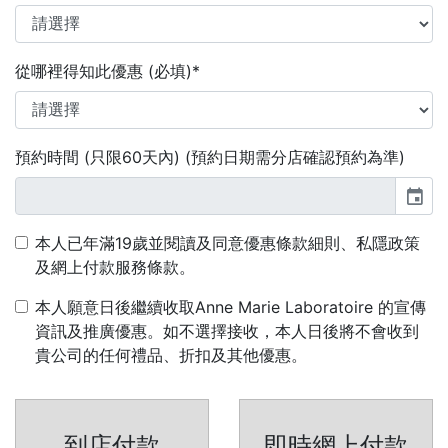
從哪裡得知此優惠 (必填)*
預約時間 (只限60天內) (預約日期需分店確認預約為準)
event
本人已年滿19歲並閱讀及同意優惠條款細則、私隱政策
及網上付款服務條款。
本人願意日後繼續收取Anne Marie Laboratoire 的宣傳
資訊及推廣優惠。如不選擇接收，本人日後將不會收到
貴公司的任何禮品、折扣及其他優惠。
到店付款
即時網上付款